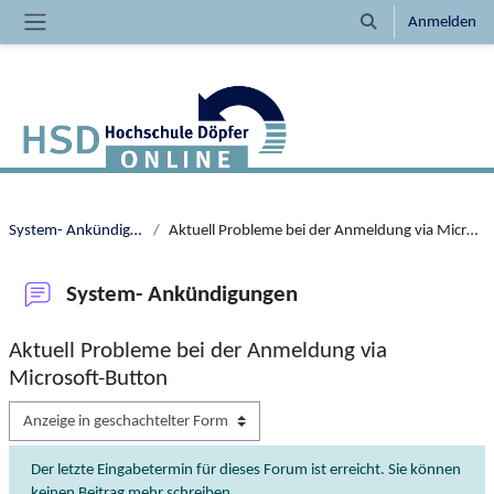
Zum Hauptinhalt
Anmelden
Sucheingabe umscha
Website-Übersicht
System- Ankündigungen
Aktuell Probleme bei der Anmeldung via Microsoft-Button
System- Ankündigungen
Aktuell Probleme bei der Anmeldung via
Microsoft-Button
Anzeigemodus
Der letzte Eingabetermin für dieses Forum ist erreicht. Sie können
keinen Beitrag mehr schreiben.